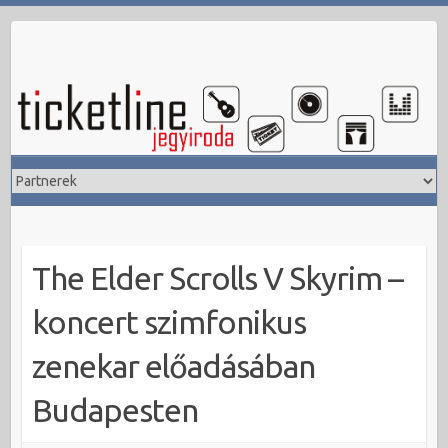
Skip
to
content
The Elder Scrolls V Skyrim –
koncert szimfonikus
zenekar előadásában
Budapesten