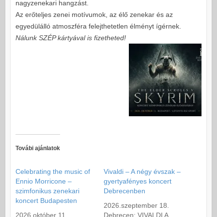
nagyzenekari hangzást.
Az erőteljes zenei motívumok, az élő zenekar és az
egyedülálló atmoszféra felejthetetlen élményt ígérnek.
Nálunk SZÉP kártyával is fizetheted!
Továbi ajánlatok
Celebrating the music of
Vivaldi – A négy évszak –
Ennio Morricone –
gyertyafényes koncert
szimfonikus zenekari
Debrecenben
koncert Budapesten
2026.szeptember 18.
2026.október 11.
Debrecen: VIVALDI A