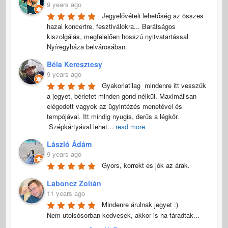
9 years ago
Jegyelővételi lehetőség az összes 
hazai koncertre, fesztiválokra... Barátságos 
kiszolgálás, megfelelően hosszú nyitvatartással 
Nyíregyháza belvárosában.
Béla Keresztesy
9 years ago
Gyakorlatilag  mindenre itt vesszük 
a jegyet, bérletet minden gond nélkül. Maximálisan 
elégedett vagyok az ügyintézés menetével és 
tempójával. Itt mindig nyugis, derűs a légkör.

 Szépkártyával lehet
...
read more
László Ádám
9 years ago
Gyors, korrekt es jók az árak.
Laboncz Zoltán
11 years ago
Mindenre árulnak jegyet :) 

Nem utolsósorban kedvesek, akkor is ha fáradtak...