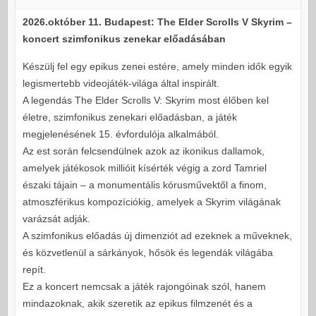
2026.október 11. Budapest: The Elder Scrolls V Skyrim –
koncert szimfonikus zenekar előadásában
Készülj fel egy epikus zenei estére, amely minden idők egyik
legismertebb videojáték-világa által inspirált.
A legendás The Elder Scrolls V: Skyrim most élőben kel
életre, szimfonikus zenekari előadásban, a játék
megjelenésének 15. évfordulója alkalmából.
Az est során felcsendülnek azok az ikonikus dallamok,
amelyek játékosok millióit kísérték végig a zord Tamriel
északi tájain – a monumentális kórusművektől a finom,
atmoszférikus kompozíciókig, amelyek a Skyrim világának
varázsát adják.
A szimfonikus előadás új dimenziót ad ezeknek a műveknek,
és közvetlenül a sárkányok, hősök és legendák világába
repít.
Ez a koncert nemcsak a játék rajongóinak szól, hanem
mindazoknak, akik szeretik az epikus filmzenét és a