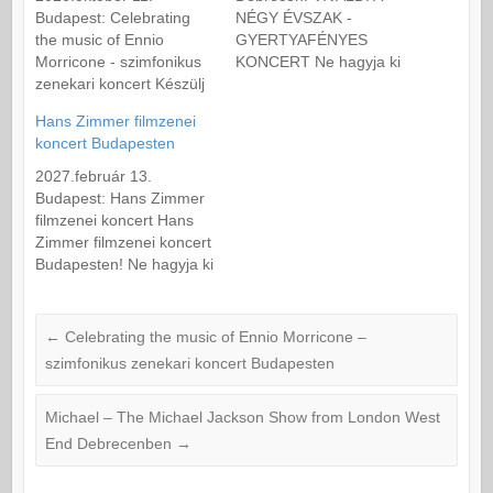
Budapest: Celebrating
NÉGY ÉVSZAK -
the music of Ennio
GYERTYAFÉNYES
Morricone - szimfonikus
KONCERT Ne hagyja ki
zenekari koncert Készülj
ezt az egyedülálló
fel egy felejthetetlen
koncertet, ahol az olasz
Hans Zimmer filmzenei
zenei estére, amely
zeneszerző, Antonio
koncert Budapesten
minden idők egyik
Vivaldi halhatatlan műve,
legnagyobb
a Négy évszak csendül
2027.február 13.
filmzeneszerzőjének
fel. Ez a különleges este
Budapest: Hans Zimmer
munkássága előtt
egy vonósnégyes
filmzenei koncert Hans
tiszteleg. Az ikonikus
előadásában elrepíti a
Zimmer filmzenei koncert
Ennio Morricone
hallgatóságot Vivaldi
Budapesten! Ne hagyja ki
legendás dallamai most
zenei varázslatába.
ezt az egyedülálló estét,
élőben szólalnak meg
Készüljön fel a
amely a legikonikusabb
egy lenyűgöző
koncertterem
filmzenék világába
←
Celebrating the music of Ennio Morricone –
szimfonikus koncert
felejthetetlen
kalauzolja el Önt. Ez a
szimfonikus zenekari koncert Budapesten
keretében. Az est során
hangulatára, ahol…
koncert minden filmzene
felcsendülnek a
rajongónak kötelező
filmtörténelem
Michael – The Michael Jackson Show from London West
program! Jöjjön el, és
legismertebb…
élvezze ezt a
End Debrecenben
→
felejthetetlen,
érzelmekkel és a modern