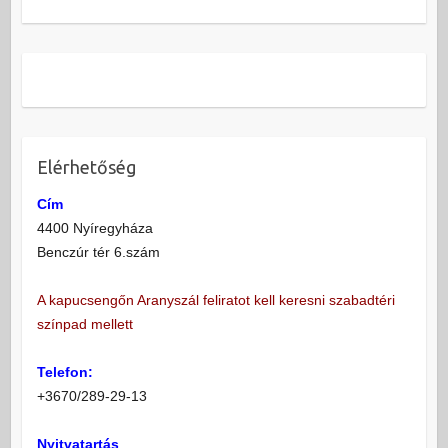
film világát meghatározó
zenei…
Elérhetőség
Cím
4400 Nyíregyháza
Benczúr tér 6.szám
A kapucsengőn Aranyszál feliratot kell keresni szabadtéri
színpad mellett
Telefon:
+3670/289-29-13
Nyitvatartás