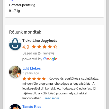
Hétfőtől-péntekig
9-17-ig
Rólunk mondták
TicketLine Jegyiroda
4.9
Based on 24 reviews
Edit Elekes
7 years ago
Kedves és segítőkész szolgáltatás, 
mindenféle programra lehetséges a jegyvásárlás. A 
jegykezelési díj korrekt. Az irodavezető udvarias, jól 
tájékozott, a különböző programhelyszínekkel 
kapcsolatban
...
read more
Tamás Kiss