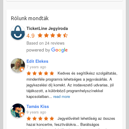
Rólunk mondták
TicketLine Jegyiroda
4.9
Based on 24 reviews
Edit Elekes
7 years ago
Kedves és segítőkész szolgáltatás, 
mindenféle programra lehetséges a jegyvásárlás. A 
jegykezelési díj korrekt. Az irodavezető udvarias, jól 
tájékozott, a különböző programhelyszínekkel 
kapcsolatban
...
read more
Tamás Kiss
9 years ago
Jegyelővételi lehetőség az összes 
hazai koncertre, fesztiválokra... Barátságos 