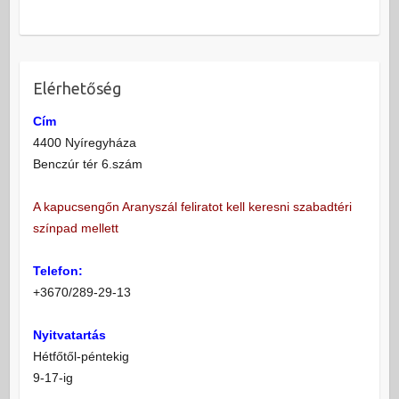
Elérhetőség
Cím
4400 Nyíregyháza
Benczúr tér 6.szám
A kapucsengőn Aranyszál feliratot kell keresni szabadtéri
színpad mellett
Telefon:
+3670/289-29-13
Nyitvatartás
Hétfőtől-péntekig
9-17-ig