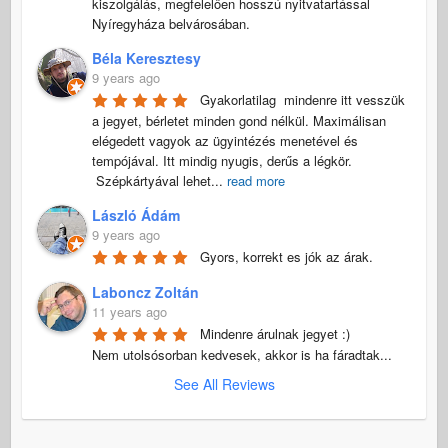
kiszolgálás, megfelelően hosszú nyitvatartással 
Nyíregyháza belvárosában.
Béla Keresztesy
9 years ago
Gyakorlatilag  mindenre itt vesszük 
a jegyet, bérletet minden gond nélkül. Maximálisan 
elégedett vagyok az ügyintézés menetével és 
tempójával. Itt mindig nyugis, derűs a légkör.

 Szépkártyával lehet
...
read more
László Ádám
9 years ago
Gyors, korrekt es jók az árak.
Laboncz Zoltán
11 years ago
Mindenre árulnak jegyet :) 

Nem utolsósorban kedvesek, akkor is ha fáradtak...
See All Reviews