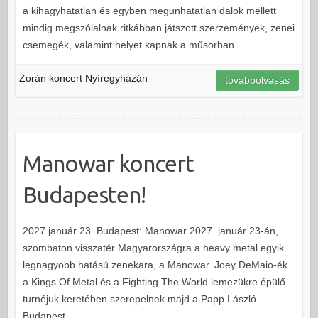
a kihagyhatatlan és egyben megunhatatlan dalok mellett
mindig megszólalnak ritkábban játszott szerzemények, zenei
csemegék, valamint helyet kapnak a műsorban…
Zorán koncert Nyíregyházán
továbbolvasás
Manowar koncert
Budapesten!
2027.január 23. Budapest: Manowar 2027. január 23-án,
szombaton visszatér Magyarországra a heavy metal egyik
legnagyobb hatású zenekara, a Manowar. Joey DeMaio-ék
a Kings Of Metal és a Fighting The World lemezükre épülő
turnéjuk keretében szerepelnek majd a Papp László
Budapest…